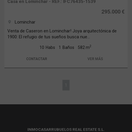
Casa en Lominchar - REF.: IFC76435-1539
295.000 €
Lominchar
room
Venta de Caseron en Lominchar! Joya arquitectónica de
1900: El refugio de tus sueños busca nue...
2
10
Habs
1
Baños
582 m
CONTACTAR
VER MÁS
1
INMOCASARRUBUELOS REAL ESTATE S.L.