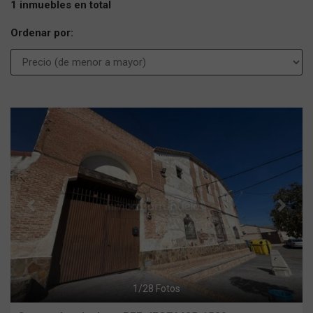
1 inmuebles en total
Ordenar por:
Previous
Next
1
/
28
Fotos