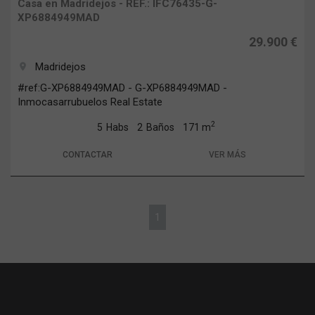
Casa en Madridejos - REF.: IFC76435-G-
XP6884949MAD
29.900 €
Madridejos
room
#ref:G-XP6884949MAD - G-XP6884949MAD -
Inmocasarrubuelos Real Estate
2
5
Habs
2
Baños
171 m
CONTACTAR
VER MÁS
1