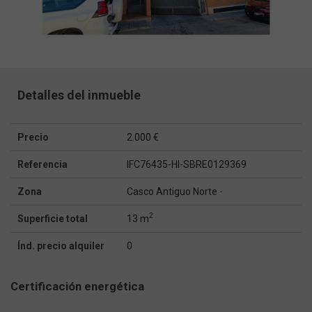
Detalles del inmueble
Precio
2.000 €
Referencia
IFC76435-HI-SBRE0129369
Zona
Casco Antiguo Norte -
2
Superficie total
13 m
Índ. precio alquiler
0
Certificación energética