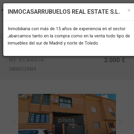
×
INMOCASARRUBUELOS REAL ESTATE S.L.
email
print
Inmobiliaria con más de 15 años de experiencia en el sector
,abarcamos tanto en la compra como en la venta todo tipo de
Garaje en venta en Casco Antiguo Norte
inmuebles del sur de Madrid y norte de Toledo.
(Casco Antiguo Norte. Ciempozuelos)
2.000 €
REF.: IFC76435-HI-
SBRE0129369