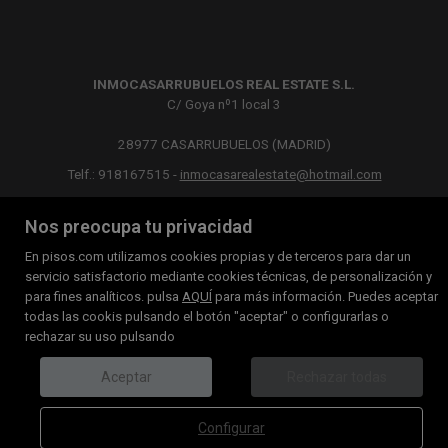
INMOCASARRUBUELOS REAL ESTATE S.L.
C/ Goya nº1 local 3
28977 CASARRUBUELOS (MADRID)
Telf.: 918167515 -
inmocasarealestate@hotmail.com
MAPA WEB
AVISO LEGAL
POLÍTICA DE COOKIES
Nos preocupa tu privacidad
En pisos.com utilizamos cookies propias y de terceros para dar un
servicio satisfactorio mediante cookies técnicas, de personalización y
para fines analíticos. pulsa
AQUÍ
para más información. Puedes aceptar
todas las cookis pulsando el botón "aceptar" o configurarlas o
rechazar su uso pulsando
Aceptar
Rechazar todas
Configurar
call
email
LLAMAR
CONTACTAR